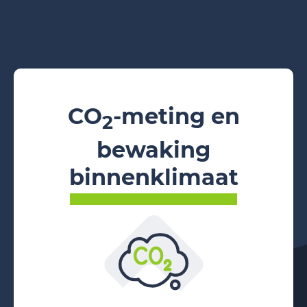
CO
-meting en
2
bewaking
binnenklimaat