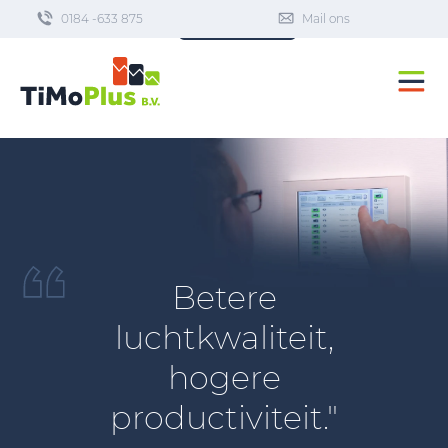
0184 -633 875
Dashboard
Mail ons
Betere
luchtkwaliteit,
hogere
productiviteit."