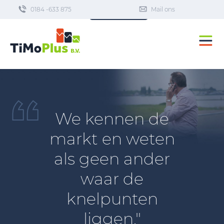
0184 -633 875
Dashboard
Mail ons
We kennen de
markt en weten
als geen ander
waar de
knelpunten
liggen."